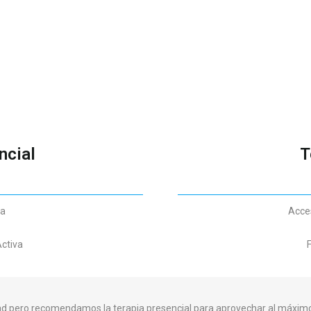
ncial
T
ta
Acces
Activa
F
dad pero recomendamos la terapia presencial para aprovechar al máximo