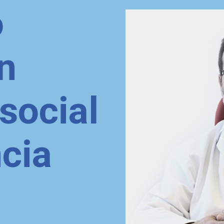
o
n
social
cia