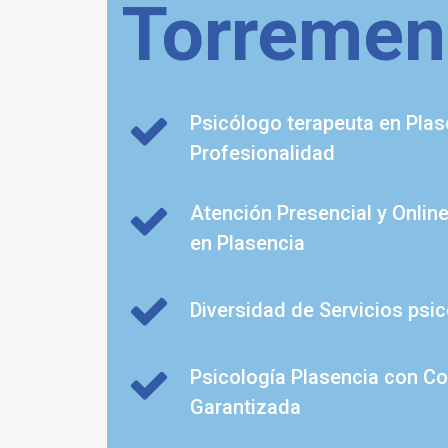
Torremen
Psicólogo terapeuta en Plas
Profesionalidad
Atención Presencial y Onlin
en Plasencia
Diversidad de Servicios psi
Psicología Plasencia con Co
Garantizada