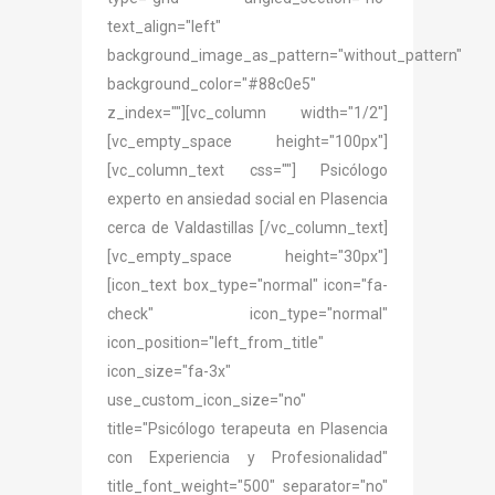
text_align="left"
background_image_as_pattern="without_pattern"
background_color="#88c0e5"
z_index=""][vc_column width="1/2"]
[vc_empty_space height="100px"]
[vc_column_text css=""] Psicólogo
experto en ansiedad social en Plasencia
cerca de Valdastillas [/vc_column_text]
[vc_empty_space height="30px"]
[icon_text box_type="normal" icon="fa-
check" icon_type="normal"
icon_position="left_from_title"
icon_size="fa-3x"
use_custom_icon_size="no"
title="Psicólogo terapeuta en Plasencia
con Experiencia y Profesionalidad"
title_font_weight="500" separator="no"