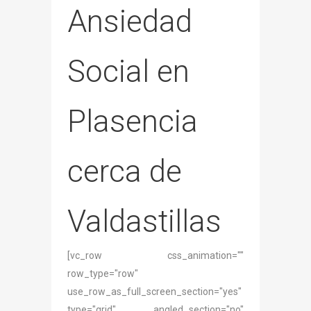
Ansiedad
Social en
Plasencia
cerca de
Valdastillas
[vc_row css_animation=""
row_type="row"
use_row_as_full_screen_section="yes"
type="grid" angled_section="no"