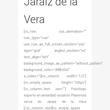
Jaraiz de la
Vera
[vc_row css_animation=""
row_type="row"
use_row_as_full_screen_section="yes"
type="grid" angled_section="no"
text_align="left"
background_image_as_pattern="without_pattern"
background_color="#88c0e5"
z_index=""][vc_column width="1/2"]
[vc_empty_space height="100px"]
[vc_column_text css=""] Psicólogo
experto en ansiedad social en Plasencia
cerca de Jaraiz de la Vera
[/vc_column_text][vc_empty_space