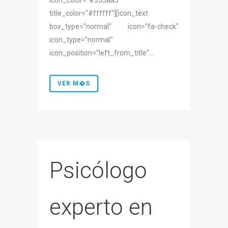
icon_color="#335aa5"
title_color="#ffffff"][icon_text
box_type="normal" icon="fa-check"
icon_type="normal"
icon_position="left_from_title"...
VER M�S
Psicólogo
experto en