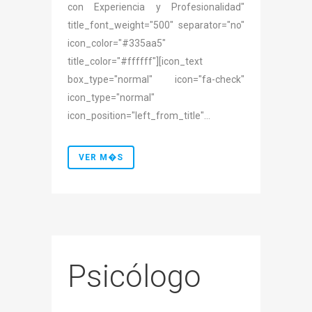
con Experiencia y Profesionalidad"
title_font_weight="500" separator="no"
icon_color="#335aa5"
title_color="#ffffff"][icon_text
box_type="normal" icon="fa-check"
icon_type="normal"
icon_position="left_from_title"...
VER M�S
Psicólogo