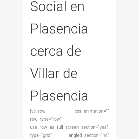
Social en
Plasencia
cerca de
Villar de
Plasencia
[vc_row css_animation=""
row_type="row"
use_row_as_full_screen_section="yes"
type="grid" angled_section="no"