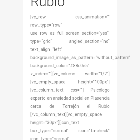
Rubio
[vc_row css_animation=""
row_type="row"
use_row_as_full_screen_section="yes"
type="grid" angled_section="no"
text_align="left"
background_image_as_pattern="without_pattern"
background_color="#88c0e5"
z_index=""][vc_column width="1/2"]
[vc_empty_space height="100px"]
[vc_column_text css=""] Psicólogo
experto en ansiedad social en Plasencia
cerca de Torrejón el Rubio
[/vc_column_text][vc_empty_space
height="30px"][icon_text
box_type="normal" icon="fa-check"
icon_type="normal"