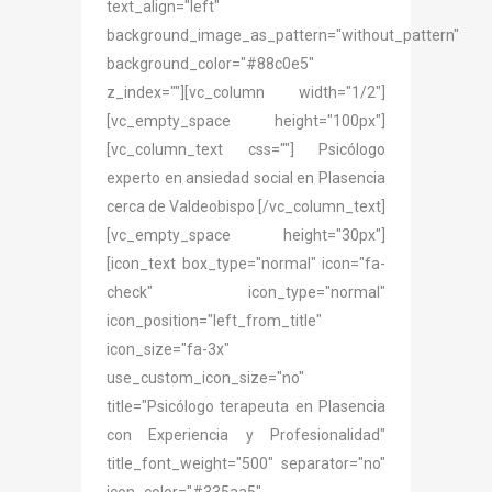
text_align="left"
background_image_as_pattern="without_pattern"
background_color="#88c0e5"
z_index=""][vc_column width="1/2"]
[vc_empty_space height="100px"]
[vc_column_text css=""] Psicólogo
experto en ansiedad social en Plasencia
cerca de Valdeobispo [/vc_column_text]
[vc_empty_space height="30px"]
[icon_text box_type="normal" icon="fa-
check" icon_type="normal"
icon_position="left_from_title"
icon_size="fa-3x"
use_custom_icon_size="no"
title="Psicólogo terapeuta en Plasencia
con Experiencia y Profesionalidad"
title_font_weight="500" separator="no"