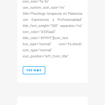
icon_size="fa-3x"
use_custom_icon_size="no"
title="Psicólogo terapeuta en Plasencia
con Experiencia y Profesionalidad"
title_font_weight="500" separator="no"
icon_color="#335aa5"
title_color="#ffffff"][icon_text
box_type="normal" icon="fa-check"
icon_type="normal"
icon_position="left_from_title"...
VER M�S