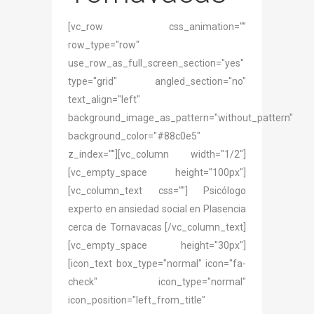
[vc_row css_animation=""
row_type="row"
use_row_as_full_screen_section="yes"
type="grid" angled_section="no"
text_align="left"
background_image_as_pattern="without_pattern"
background_color="#88c0e5"
z_index=""][vc_column width="1/2"]
[vc_empty_space height="100px"]
[vc_column_text css=""] Psicólogo
experto en ansiedad social en Plasencia
cerca de Tornavacas [/vc_column_text]
[vc_empty_space height="30px"]
[icon_text box_type="normal" icon="fa-
check" icon_type="normal"
icon_position="left_from_title"