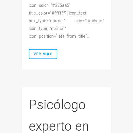
icon_color="#335aa5"
title_color="#ffffff"][icon_text
box_type="normal" icon="fa-check"
icon_type="normal"
icon_position="left_from_title"...
VER M�S
Psicólogo
experto en