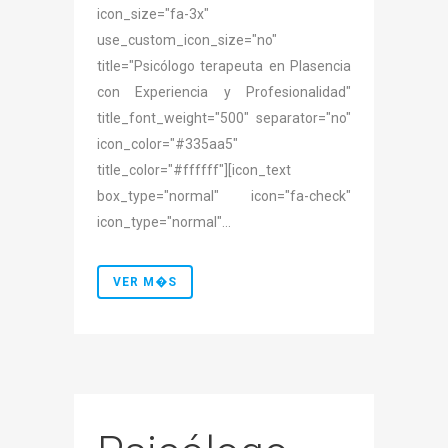
icon_size="fa-3x"
use_custom_icon_size="no"
title="Psicólogo terapeuta en Plasencia
con Experiencia y Profesionalidad"
title_font_weight="500" separator="no"
icon_color="#335aa5"
title_color="#ffffff"][icon_text
box_type="normal" icon="fa-check"
icon_type="normal"...
VER M�S