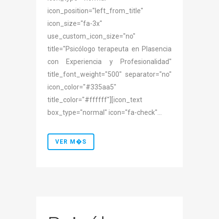
icon_position="left_from_title"
icon_size="fa-3x"
use_custom_icon_size="no"
title="Psicólogo terapeuta en Plasencia
con Experiencia y Profesionalidad"
title_font_weight="500" separator="no"
icon_color="#335aa5"
title_color="#ffffff"][icon_text
box_type="normal" icon="fa-check"...
VER M�S