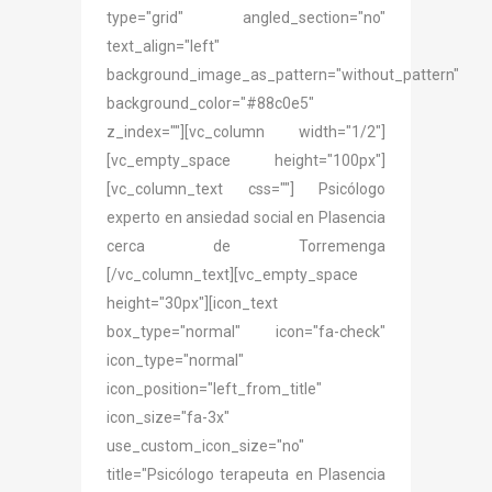
type="grid" angled_section="no"
text_align="left"
background_image_as_pattern="without_pattern"
background_color="#88c0e5"
z_index=""][vc_column width="1/2"]
[vc_empty_space height="100px"]
[vc_column_text css=""] Psicólogo
experto en ansiedad social en Plasencia
cerca de Torremenga
[/vc_column_text][vc_empty_space
height="30px"][icon_text
box_type="normal" icon="fa-check"
icon_type="normal"
icon_position="left_from_title"
icon_size="fa-3x"
use_custom_icon_size="no"
title="Psicólogo terapeuta en Plasencia