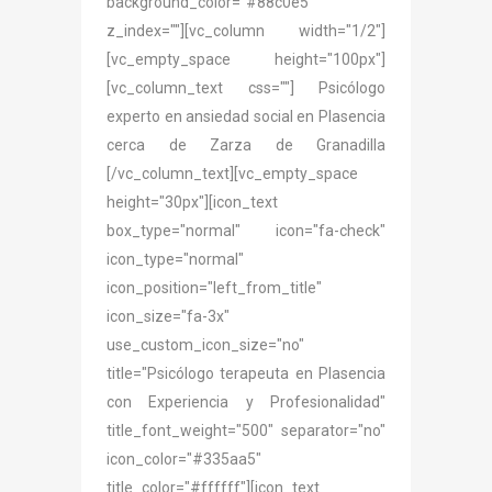
background_color="#88c0e5"
z_index=""][vc_column width="1/2"]
[vc_empty_space height="100px"]
[vc_column_text css=""] Psicólogo
experto en ansiedad social en Plasencia
cerca de Zarza de Granadilla
[/vc_column_text][vc_empty_space
height="30px"][icon_text
box_type="normal" icon="fa-check"
icon_type="normal"
icon_position="left_from_title"
icon_size="fa-3x"
use_custom_icon_size="no"
title="Psicólogo terapeuta en Plasencia
con Experiencia y Profesionalidad"
title_font_weight="500" separator="no"
icon_color="#335aa5"
title_color="#ffffff"][icon_text