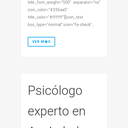
title_font_weight="500" separator="no"
icon_color="#335aa5"
title_color="#ffffff"][icon_text
box_type="normal" icon="fa-check"...
VER M�S
Psicólogo
experto en