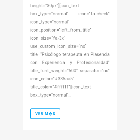
height="30px"][icon_text
box_type="normal" icon="fa-check"
icon_type="normal"
icon_position="left_from_title"
icon_size="fa-3x"
use_custom_icon_size="no"
title="Psicólogo terapeuta en Plasencia
con Experiencia y Profesionalidad"
title_font_weight="500" separator="no"
icon_color="#335aa5"
title_color="#ffffff"][icon_text
box_type="normal"...
VER M�S