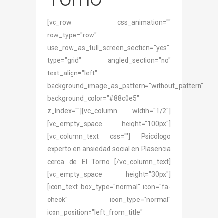
[vc_row css_animation=""
row_type="row"
use_row_as_full_screen_section="yes"
type="grid" angled_section="no"
text_align="left"
background_image_as_pattern="without_pattern"
background_color="#88c0e5"
z_index=""][vc_column width="1/2"]
[vc_empty_space height="100px"]
[vc_column_text css=""] Psicólogo
experto en ansiedad social en Plasencia
cerca de El Torno [/vc_column_text]
[vc_empty_space height="30px"]
[icon_text box_type="normal" icon="fa-
check" icon_type="normal"
icon_position="left_from_title"