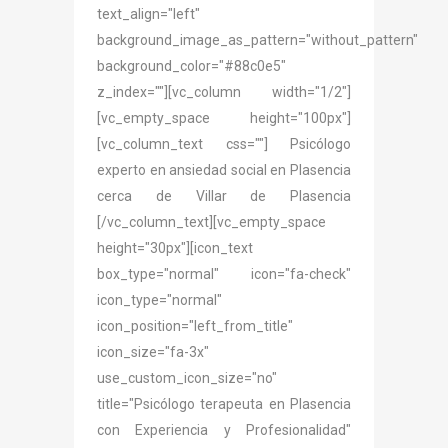
text_align="left"
background_image_as_pattern="without_pattern"
background_color="#88c0e5"
z_index=""][vc_column width="1/2"]
[vc_empty_space height="100px"]
[vc_column_text css=""] Psicólogo
experto en ansiedad social en Plasencia
cerca de Villar de Plasencia
[/vc_column_text][vc_empty_space
height="30px"][icon_text
box_type="normal" icon="fa-check"
icon_type="normal"
icon_position="left_from_title"
icon_size="fa-3x"
use_custom_icon_size="no"
title="Psicólogo terapeuta en Plasencia
con Experiencia y Profesionalidad"