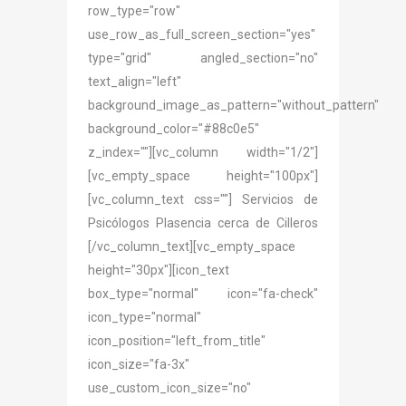
row_type="row"
use_row_as_full_screen_section="yes"
type="grid" angled_section="no"
text_align="left"
background_image_as_pattern="without_pattern"
background_color="#88c0e5"
z_index=""][vc_column width="1/2"]
[vc_empty_space height="100px"]
[vc_column_text css=""] Servicios de
Psicólogos Plasencia cerca de Cilleros
[/vc_column_text][vc_empty_space
height="30px"][icon_text
box_type="normal" icon="fa-check"
icon_type="normal"
icon_position="left_from_title"
icon_size="fa-3x"
use_custom_icon_size="no"