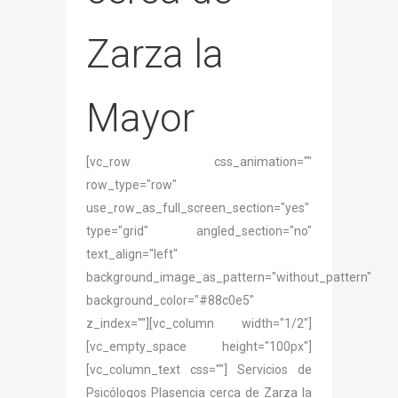
Zarza la
Mayor
[vc_row css_animation=""
row_type="row"
use_row_as_full_screen_section="yes"
type="grid" angled_section="no"
text_align="left"
background_image_as_pattern="without_pattern"
background_color="#88c0e5"
z_index=""][vc_column width="1/2"]
[vc_empty_space height="100px"]
[vc_column_text css=""] Servicios de
Psicólogos Plasencia cerca de Zarza la