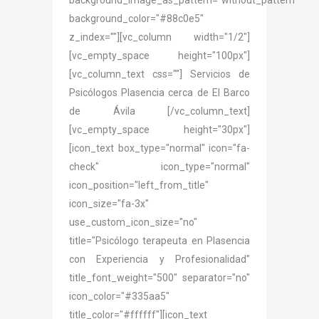
background_image_as_pattern="without_pattern"
background_color="#88c0e5"
z_index=""][vc_column width="1/2"]
[vc_empty_space height="100px"]
[vc_column_text css=""] Servicios de
Psicólogos Plasencia cerca de El Barco
de Ávila [/vc_column_text]
[vc_empty_space height="30px"]
[icon_text box_type="normal" icon="fa-
check" icon_type="normal"
icon_position="left_from_title"
icon_size="fa-3x"
use_custom_icon_size="no"
title="Psicólogo terapeuta en Plasencia
con Experiencia y Profesionalidad"
title_font_weight="500" separator="no"
icon_color="#335aa5"
title_color="#ffffff"][icon_text