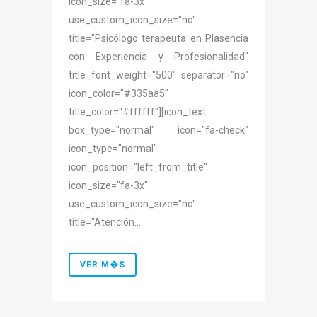
icon_size="fa-3x"
use_custom_icon_size="no"
title="Psicólogo terapeuta en Plasencia
con Experiencia y Profesionalidad"
title_font_weight="500" separator="no"
icon_color="#335aa5"
title_color="#ffffff"][icon_text
box_type="normal" icon="fa-check"
icon_type="normal"
icon_position="left_from_title"
icon_size="fa-3x"
use_custom_icon_size="no"
title="Atención...
VER M�S