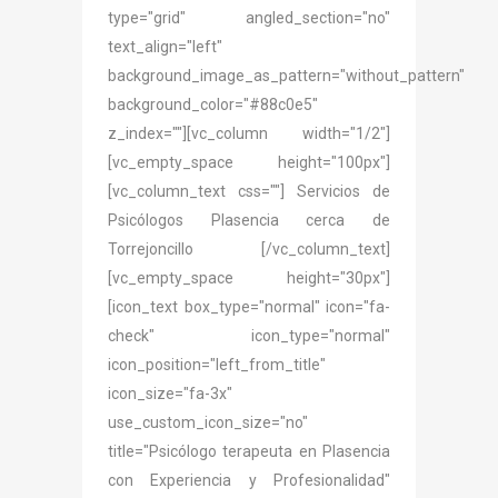
type="grid" angled_section="no"
text_align="left"
background_image_as_pattern="without_pattern"
background_color="#88c0e5"
z_index=""][vc_column width="1/2"]
[vc_empty_space height="100px"]
[vc_column_text css=""] Servicios de
Psicólogos Plasencia cerca de
Torrejoncillo [/vc_column_text]
[vc_empty_space height="30px"]
[icon_text box_type="normal" icon="fa-
check" icon_type="normal"
icon_position="left_from_title"
icon_size="fa-3x"
use_custom_icon_size="no"
title="Psicólogo terapeuta en Plasencia
con Experiencia y Profesionalidad"