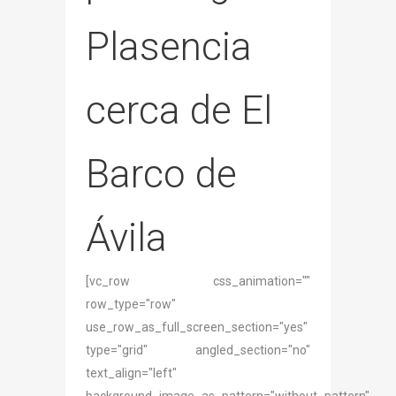
Plasencia
cerca de El
Barco de
Ávila
[vc_row css_animation=""
row_type="row"
use_row_as_full_screen_section="yes"
type="grid" angled_section="no"
text_align="left"