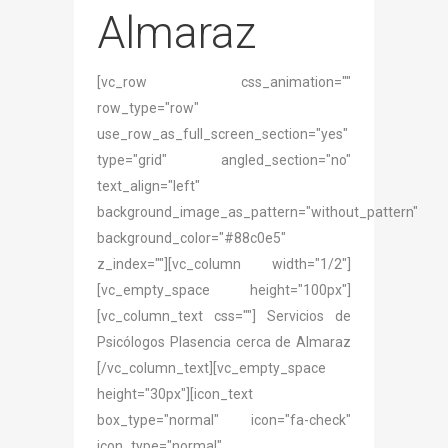
Almaraz
[vc_row css_animation=""
row_type="row"
use_row_as_full_screen_section="yes"
type="grid" angled_section="no"
text_align="left"
background_image_as_pattern="without_pattern"
background_color="#88c0e5"
z_index=""][vc_column width="1/2"]
[vc_empty_space height="100px"]
[vc_column_text css=""] Servicios de
Psicólogos Plasencia cerca de Almaraz
[/vc_column_text][vc_empty_space
height="30px"][icon_text
box_type="normal" icon="fa-check"
icon_type="normal"