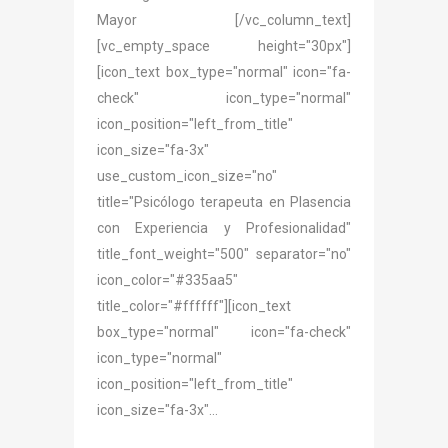
Mayor [/vc_column_text]
[vc_empty_space height="30px"]
[icon_text box_type="normal" icon="fa-
check" icon_type="normal"
icon_position="left_from_title"
icon_size="fa-3x"
use_custom_icon_size="no"
title="Psicólogo terapeuta en Plasencia
con Experiencia y Profesionalidad"
title_font_weight="500" separator="no"
icon_color="#335aa5"
title_color="#ffffff"][icon_text
box_type="normal" icon="fa-check"
icon_type="normal"
icon_position="left_from_title"
icon_size="fa-3x"...