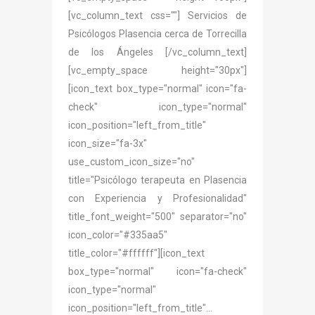
[vc_column_text css=""] Servicios de
Psicólogos Plasencia cerca de Torrecilla
de los Ángeles [/vc_column_text]
[vc_empty_space height="30px"]
[icon_text box_type="normal" icon="fa-
check" icon_type="normal"
icon_position="left_from_title"
icon_size="fa-3x"
use_custom_icon_size="no"
title="Psicólogo terapeuta en Plasencia
con Experiencia y Profesionalidad"
title_font_weight="500" separator="no"
icon_color="#335aa5"
title_color="#ffffff"][icon_text
box_type="normal" icon="fa-check"
icon_type="normal"
icon_position="left_from_title"...