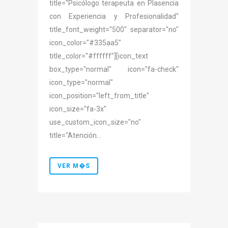
title="Psicólogo terapeuta en Plasencia
con Experiencia y Profesionalidad"
title_font_weight="500" separator="no"
icon_color="#335aa5"
title_color="#ffffff"][icon_text
box_type="normal" icon="fa-check"
icon_type="normal"
icon_position="left_from_title"
icon_size="fa-3x"
use_custom_icon_size="no"
title="Atención...
VER M�S