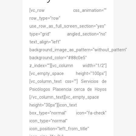
[vc_row css_animation=""
row_type="row"
use_row_as_full_screen_section="yes"
type="grid" angled_section="no"
text_align="left"
background_image_as_pattern="without_pattern"
background_color="#88c0e5"
z_index=""][vc_column width="1/2"]
[vc_empty_space height="100px"]
[vc_column_text css=""] Servicios de
Psicólogos Plasencia cerca de Hoyos
[/vc_column_text][vc_empty_space
height="30px"][icon_text
box_type="normal" icon="fa-check"
icon_type="normal"
icon_position="left_from_title"