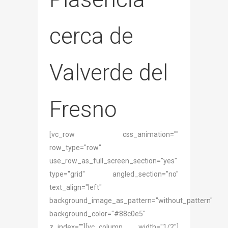
cerca de
Valverde del
Fresno
[vc_row css_animation=""
row_type="row"
use_row_as_full_screen_section="yes"
type="grid" angled_section="no"
text_align="left"
background_image_as_pattern="without_pattern"
background_color="#88c0e5"
z_index=""][vc_column width="1/2"]