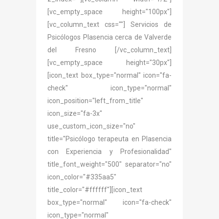
[vc_empty_space height="100px"]
[vc_column_text css=""] Servicios de
Psicólogos Plasencia cerca de Valverde
del Fresno [/vc_column_text]
[vc_empty_space height="30px"]
[icon_text box_type="normal" icon="fa-
check" icon_type="normal"
icon_position="left_from_title"
icon_size="fa-3x"
use_custom_icon_size="no"
title="Psicólogo terapeuta en Plasencia
con Experiencia y Profesionalidad"
title_font_weight="500" separator="no"
icon_color="#335aa5"
title_color="#ffffff"][icon_text
box_type="normal" icon="fa-check"
icon_type="normal"