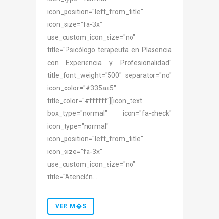
icon_position="left_from_title"
icon_size="fa-3x"
use_custom_icon_size="no"
title="Psicólogo terapeuta en Plasencia
con Experiencia y Profesionalidad"
title_font_weight="500" separator="no"
icon_color="#335aa5"
title_color="#ffffff"][icon_text
box_type="normal" icon="fa-check"
icon_type="normal"
icon_position="left_from_title"
icon_size="fa-3x"
use_custom_icon_size="no"
title="Atención...
VER M�S