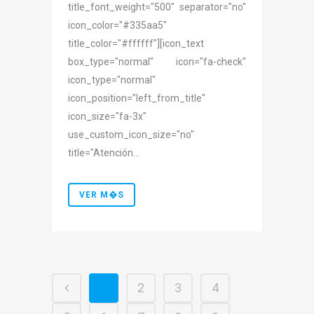
title_font_weight="500" separator="no"
icon_color="#335aa5"
title_color="#ffffff"][icon_text
box_type="normal" icon="fa-check"
icon_type="normal"
icon_position="left_from_title"
icon_size="fa-3x"
use_custom_icon_size="no"
title="Atención...
VER M�S
1
2
3
4