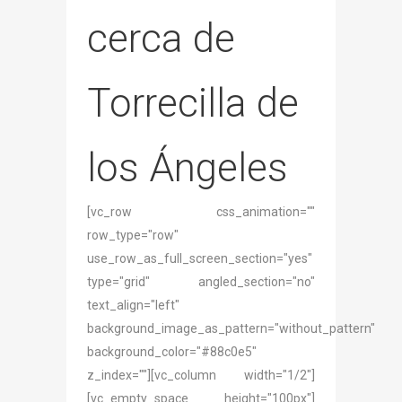
cerca de
Torrecilla de
los Ángeles
[vc_row css_animation=""
row_type="row"
use_row_as_full_screen_section="yes"
type="grid" angled_section="no"
text_align="left"
background_image_as_pattern="without_pattern"
background_color="#88c0e5"
z_index=""][vc_column width="1/2"]
[vc_empty_space height="100px"]