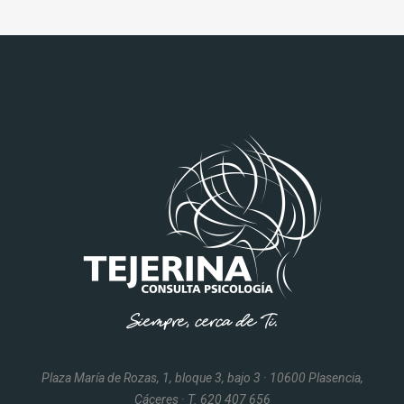
Plaza María de Rozas, 1, bloque 3, bajo 3 · 10600 Plasencia,
Cáceres · T. 620 407 656