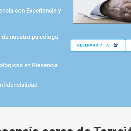
encia con Experiencia y
e de nuestro psicólogo
RESERVAR CITA
cológicos en Plasencia
nfidencialidad