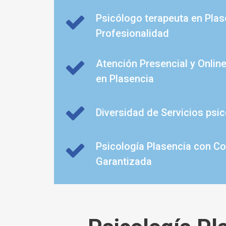
Psicólogo terapeuta en Plas
Profesionalidad
Atención Presencial y Onlin
en Plasencia
Diversidad de Servicios psi
Psicología Plasencia con Co
Garantizada