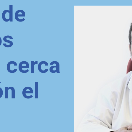
 de
os
 cerca
ón el