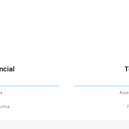
ncial
T
ta
Acces
Activa
F