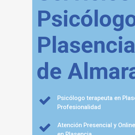
Psicólog
Plasencia
de Almar
Psicólogo terapeuta en Plas
Profesionalidad
Atención Presencial y Onlin
en Plasencia