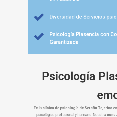
Diversidad de Servicios psi
Psicología Plasencia con Co
Garantizada
Psicología Pla
emo
En la
clínica de psicología de Serafín Tejerina
en
psicológico profesional y humano. Nuestra
consu