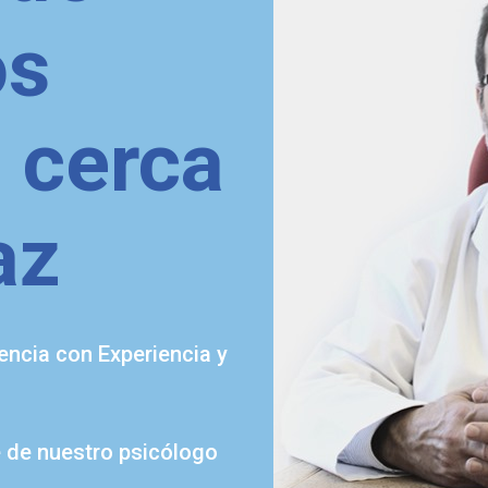
os
 cerca
az
encia con Experiencia y
e de nuestro psicólogo