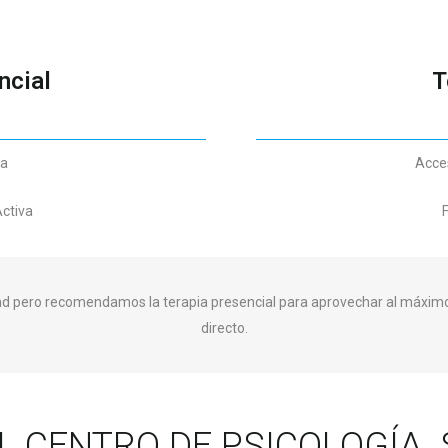
ncial
T
ta
Acces
Activa
F
dad pero recomendamos la terapia presencial para aprovechar al máximo
directo.
EL CENTRO DE PSICOLOGÍA 