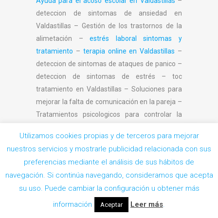
Ayuda para el acoso escolar en Valdastillas
–
deteccion de sintomas de ansiedad en
Valdastillas – Gestión de los trastornos de la
alimetación –
estrés laboral sintomas y
tratamiento
–
terapia online en Valdastillas
–
deteccion de sintomas de ataques de panico –
deteccion de sintomas de estrés – toc
tratamiento en Valdastillas – Soluciones para
mejorar la falta de comunicación en la pareja –
Tratamientos psicologicos para controlar la
ansiedad en Valdastillas – Aprende como como
Utilizamos cookies propias y de terceros para mejorar
calmar un ataque de ansiedad en Valdastillas –
nuestros servicios y mostrarle publicidad relacionada con sus
Terapia de sexología en pareja en Valdastillas
–
preferencias mediante el análisis de sus hábitos de
Ayuda psicologica para los problemas de baja
navegación. Si continúa navegando, consideramos que acepta
autoestima en Valdastillas – Tratamiento para
Pedir Cita
su uso. Puede cambiar la configuración u obtener más
el trastorno obsesivo compulsivo en
Valdastillas – Gestión de mal comportamiento
información
Leer más
.
Aceptar
de niños en Valdastillas – Ayuda para terrores