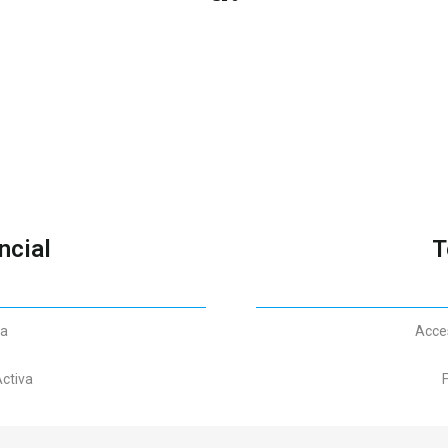
ncial
T
ta
Acces
Activa
F