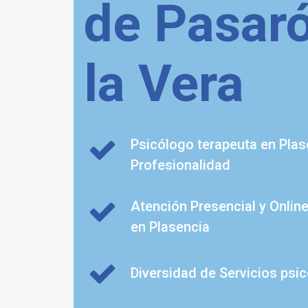
de Pasar
la Vera
Psicólogo terapeuta en Plas
Profesionalidad
Atención Presencial y Onlin
en Plasencia
Diversidad de Servicios psi