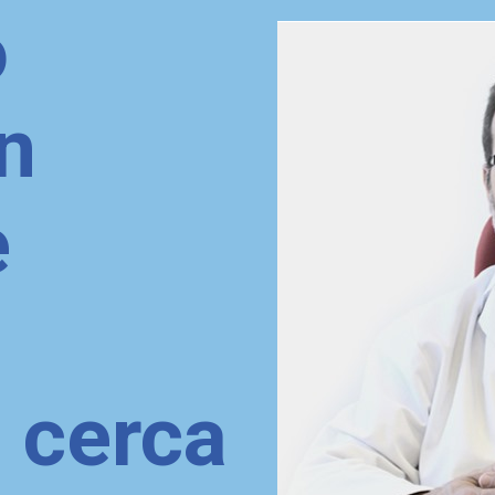
o
n
e
 cerca