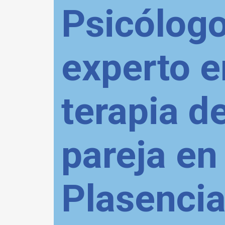
Psicólog
experto e
terapia d
pareja en
Plasencia