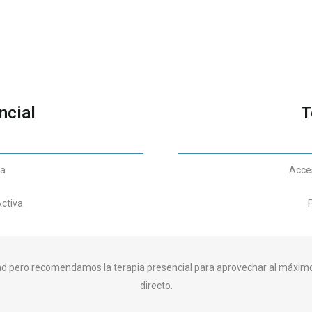
ncial
T
ta
Acces
Activa
F
dad pero recomendamos la terapia presencial para aprovechar al máximo
directo.