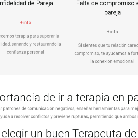
Infidelidad de Pareja
Falta de compromiso e
pareja
+ info
+ info
ecemos terapia para superar la
elidad, sanando y restaurando la
Si sientes que tu relación care
confianza personal
compromiso, te ayudamos a fort
la conexión emocional.
rtancia de ir a terapia en p
car patrones de comunicación negativos, enseñar herramientas para mej
 ayuda a resolver conflictos y previene rupturas, permitiendo que am
legir un buen Terapeuta de