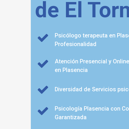
de El Tor
Psicólogo terapeuta en Plas
Profesionalidad
Atención Presencial y Onlin
en Plasencia
Diversidad de Servicios psi
Psicología Plasencia con Co
Garantizada