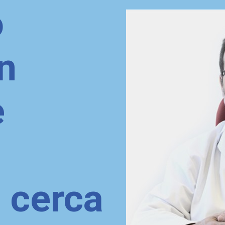
o
n
e
 cerca