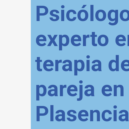
Psicólog
experto e
terapia d
pareja en
Plasencia