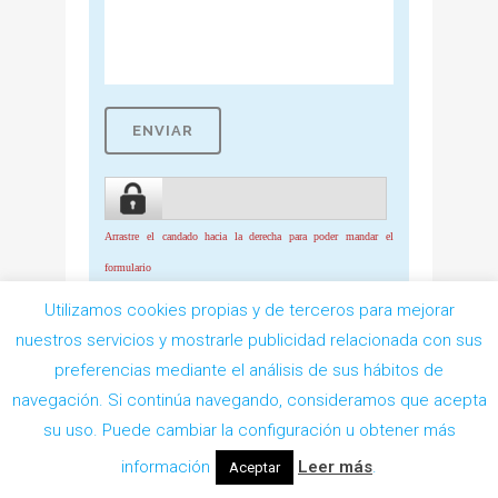
Arrastre el candado hacia la derecha para poder mandar el
formulario
Utilizamos cookies propias y de terceros para mejorar
He leído y acepto la
Política de
nuestros servicios y mostrarle publicidad relacionada con sus
Privacidad
del responsable del tratamiento
preferencias mediante el análisis de sus hábitos de
navegación. Si continúa navegando, consideramos que acepta
Pedir Cita
su uso. Puede cambiar la configuración u obtener más
información
Leer más
.
Aceptar