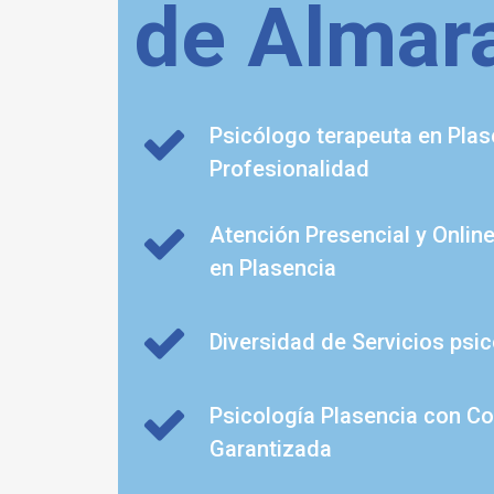
de Almar
Psicólogo terapeuta en Plas
Profesionalidad
Atención Presencial y Onlin
en Plasencia
Diversidad de Servicios psi
Psicología Plasencia con Co
Garantizada