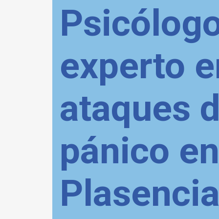
Psicólog
experto e
ataques 
pánico e
Plasencia