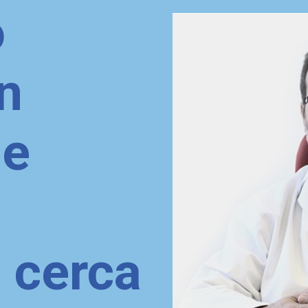
o
n
de
n
 cerca