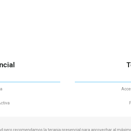
ncial
T
ta
Acces
Activa
F
dad pero recomendamos la terapia presencial para aprovechar al máximo